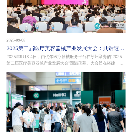
2025-09-08
2025第二届医疗美容器械产业发展大会：共话透明质酸钠的无限可能
2025年9月3-4日，由优尔医疗器械服务平台在苏州举办的“2025
第二届医疗美容器械产业发展大会”圆满落幕。大会旨在搭建一个
高端的学术交流与产业合作平台，汇聚行业知名专家学者、科研
人员、企业代表及政府相关部门人员，共同探讨材料应用、法规
要求、注射类产品、光电类产品等领域的最新研究成果、发展趋
势及面临的问题与对策，为医疗美容器械产业的蓬勃发展注入新
的动力和活力。